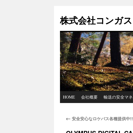
コ
ン
株式会社コンガス
テ
ン
ツ
へ
ス
キ
ッ
プ
HOME
会社概要
輸送の安全マネ
←
安全安心なロケバス各種提供中!!