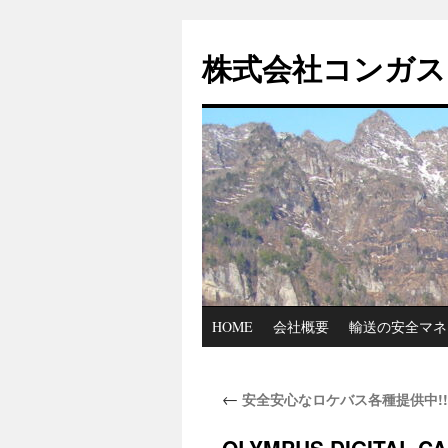
コ
ン
株式会社コンガス
テ
ン
ツ
へ
ス
キ
ッ
プ
HOME
会社概要
輸送の安全マネ
←
安全安心なロケバス各種提供中!!