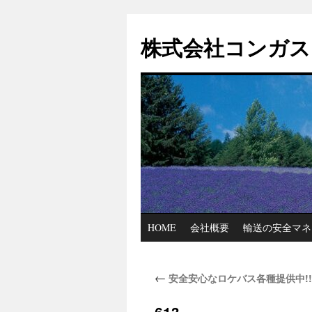
コ
ン
株式会社コンガス
テ
ン
ツ
へ
ス
キ
ッ
プ
HOME
会社概要
輸送の安全マネ
←
安全安心なロケバス各種提供中!!