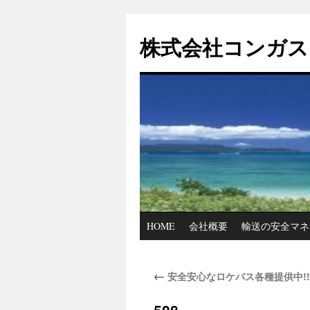
コ
ン
株式会社コンガス
テ
ン
ツ
へ
ス
キ
ッ
プ
HOME
会社概要
輸送の安全マネ
←
安全安心なロケバス各種提供中!!