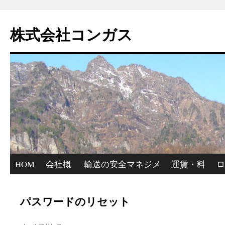
コ
ン
株式会社コンガス
テ
ン
ツ
へ
ス
キ
ッ
プ
HOM
会社概
輸送の安全マネジメ
運賃・料
ロ
E
要
ント
金
集
パスワードのリセット