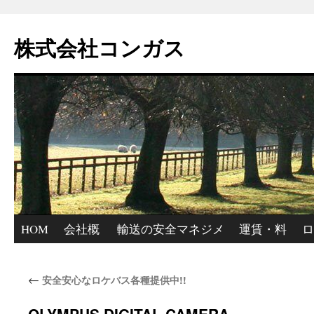
コ
ン
株式会社コンガス
テ
ン
ツ
へ
ス
キ
ッ
プ
HOM
会社概
輸送の安全マネジメ
運賃・料
ロ
E
要
ント
金
集
←
安全安心なロケバス各種提供中!!